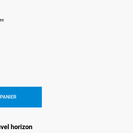
ges
 PANIER
vel horizon