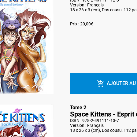
ISBN : 978-2-491111-12-0
Version : Français
18 x 26 x 3 (cm), Dos cousu, 112 p
Prix : 20,00€
AJOUTER AU
Tome 2
Space Kittens - Esprit
ISBN : 978-2-491111-13-7
Version : Français
18 x 26 x 3 (cm), Dos cousu, 112 p