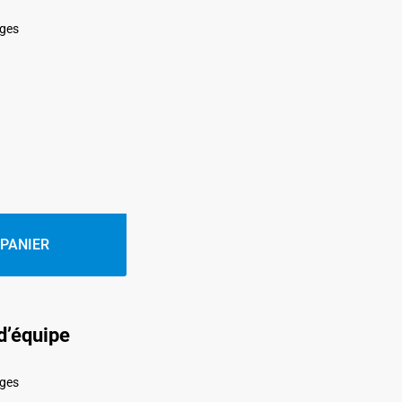
ages
 PANIER
 d’équipe
ages